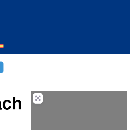
r
dvanced Filters
ach