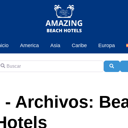
nicio
America
Asia
Caribe
Europa
uscar
Busca
A
 - Archivos: Be
Hotels