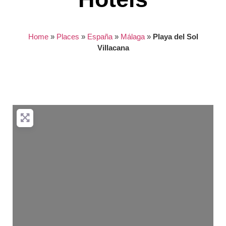
Home
»
Places
»
España
»
Málaga
»
Playa del Sol
Villacana
Nothing found