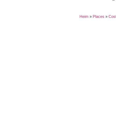
Heim
»
Places
»
Cos
Nothing found