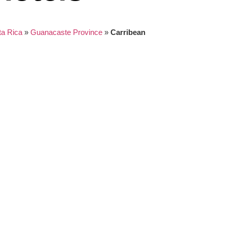
ta Rica
»
Guanacaste Province
»
Carribean