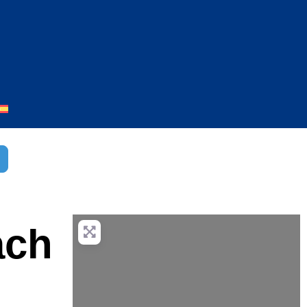
r
dvanced Filters
ach