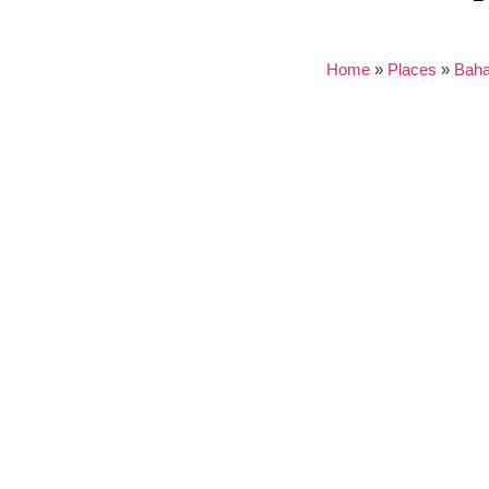
Home
»
Places
»
Bah
Nothing found