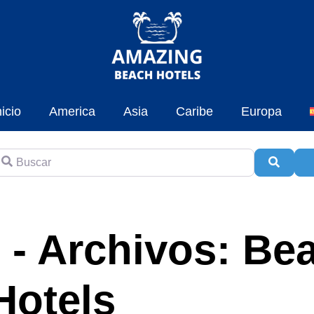
nicio
America
Asia
Caribe
Europa
uscar
Busca
A
 - Archivos: Be
Hotels