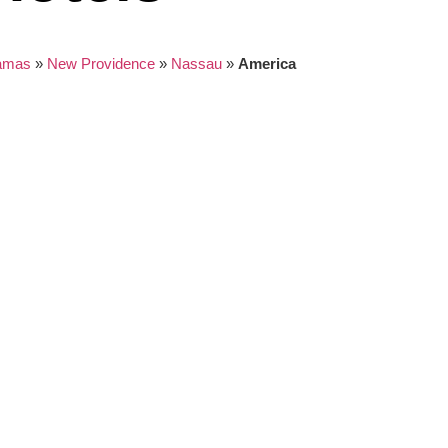
amas
»
New Providence
»
Nassau
»
America