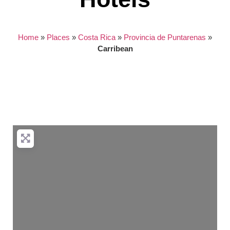
Home
»
Places
»
Costa Rica
»
Provincia de Puntarenas
»
Carribean
Nothing found