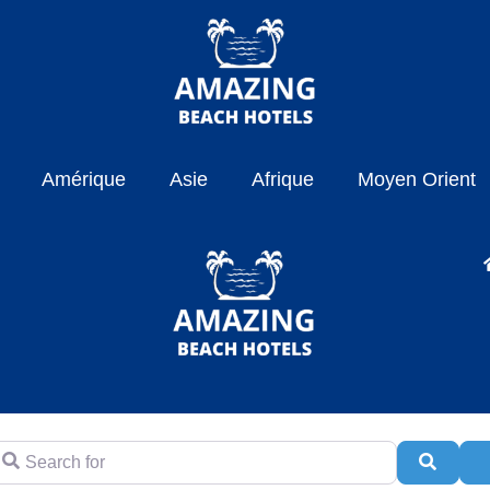
Amérique
Asie
Afrique
Moyen Orient
earch for
Searc
A